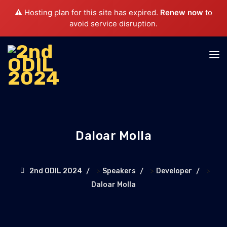
⚠️ Hosting plan for this site has expired.
Renew now
to
avoid service disruption.
Daloar Molla
>
>
>
2nd ODIL 2024
Speakers
Developer
Daloar Molla